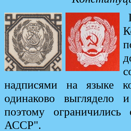
К
п
д
с
надписями на языке ко
одинаково выглядело 
поэтому ограничились
АССР".