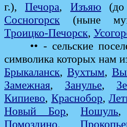
г.),
Печора
,
Изъяю
(до 
Сосногорск
(ныне мун
Троицко-Печорск
,
Усогор
•• - сельские поселен
символика которых нам из
Брыкаланск
,
Вухтым
,
Вы
Замежная
,
Занулье
,
З
Кипиево
,
Краснобор
,
Лет
Новый Бор
,
Ношуль
Помоздино
,
Прокопье