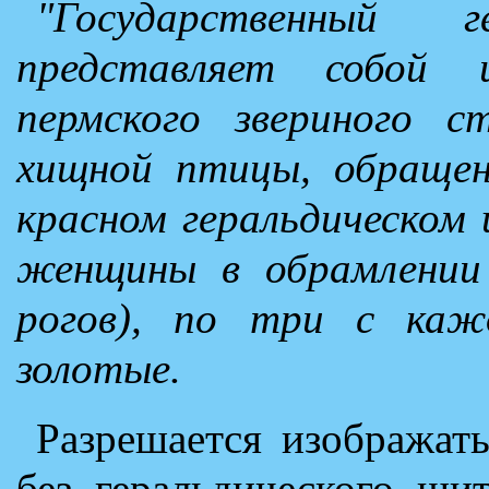
"Государственный 
представляет собой 
пермского звериного с
хищной птицы, обращен
красном геральдическом 
женщины в обрамлении 
рогов), по три с каж
золотые.
Разрешается изображат
без геральдического щи