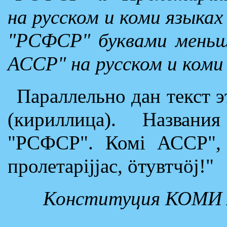
на русском и коми языках
"РСФСР" буквами меньш
АССР" на русском и коми 
Параллельно дан текст э
(кириллица). Названи
"РСФСР". Комi АССР", а
пролетарijjас, öтувтчöj!"
Конституция КОМИ 