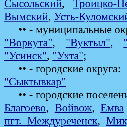
Сысольский
,
Троицко-П
Вымский
,
Усть-Куломски
•• - муниципальные окр
"Воркута"
,
"Вуктыл"
,
"Усинск"
,
"Ухта"
;
•• - городские округа:
"Сыктывкар"
•• - городские поселен
Благоево
,
Войвож
,
Емва
пгт. Междуреченск
,
Мик