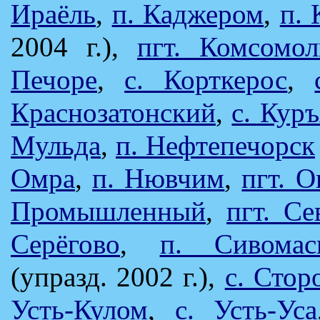
Ираёль
,
п. Каджером
,
п.
2004 г.),
пгт. Комсомол
Печоре
,
с. Корткерос
,
Краснозатонский
,
с. Куръ
Мульда
,
п. Нефтепечорск
Омра
,
п. Нювчим
,
пгт. О
Промышленный
,
пгт. С
Серёгово
,
п. Сивомас
(упразд. 2002 г.),
с. Стор
Усть-Кулом
,
c. Усть-Уса