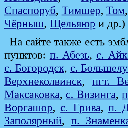
Спаспоруб
,
Тимшер
,
Том
Чёрныш
,
Щельяюр
и др.)
На сайте также есть эм
пунктов:
п. Абезь
,
с. Ай
c. Богородск
,
с. Большелу
Верхнеколвинск
,
пгт. В
Максаковка
,
с. Визинга
,
п
Воргашор
,
с. Грива
,
п. 
Заполярный
,
п. Знаменк