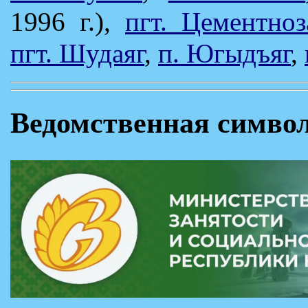
1996 г.),
пгт. Цементноз
пгт. Шудаяг
,
п. Югыдъяг
,
Ведомственная симво