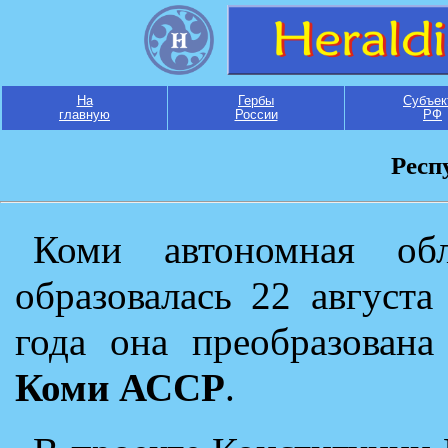
На
Гербы
Субъек
главную
России
РФ
Респ
Коми автономная об
образовалась 22 августа
года она преобразована
Коми АССР
.