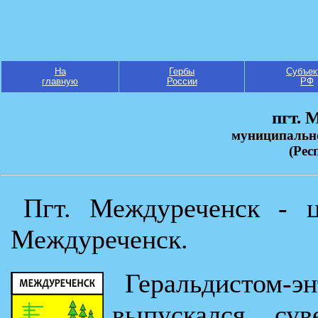
На
Гербы
Субъек
главную
России
РФ
пгт. 
муниципальн
(Рес
Пгт. Междуреченск - ц
Междуреченск.
Геральдистом-
выпускался су