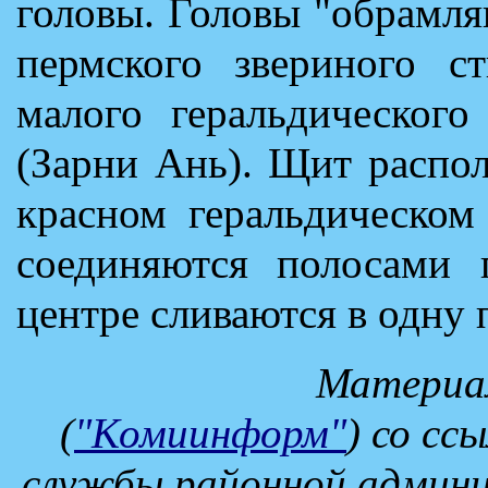
головы. Головы "обрамл
пермского звериного ст
малого геральдическог
(Зарни Ань). Щит распо
красном геральдическом
соединяются полосами г
центре сливаются в одну 
Материа
(
"Комиинформ"
) со сс
службы районной админ