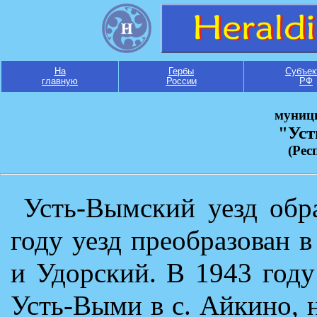
На
Гербы
Субъек
главную
России
РФ
муниц
"Ус
(Рес
Усть-Вымский уезд обр
году уезд преобразован 
и Удорский. В 1943 году
Усть-Выми в с. Айкино, 