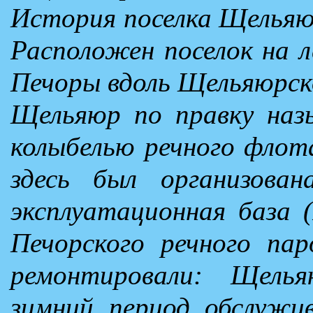
История поселка Щельяюр
Расположен поселок на л
Печоры вдоль Щельяюрск
Щельяюр по правку наз
колыбелью речного флот
здесь был организова
эксплуатационная база 
Печорского речного пар
ремонтировали: Щель
зимний период обслужи