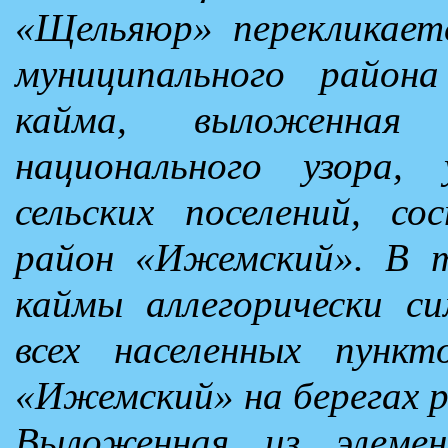
«Щельяюр» перекликает
муниципального район
кайма, выложенная
национального узора,
сельских поселений, с
район «Ижемский». В т
каймы аллегорически с
всех населенных пункт
«Ижемский» на берегах 
Выложенная из элемен