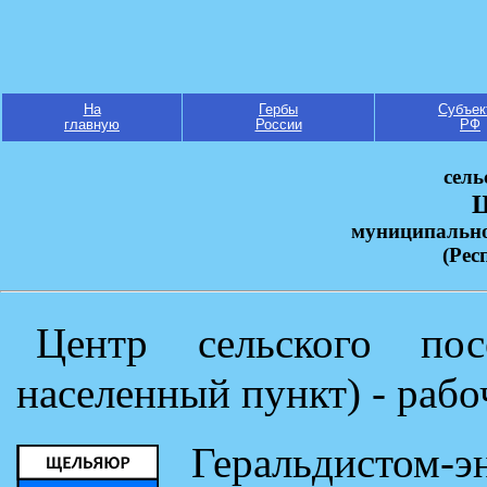
На
Гербы
Субъек
главную
России
РФ
сель
муниципальн
(Рес
Центр сельского пос
населенный пункт) - раб
Геральдистом-