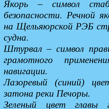
Якорь – символ стаб
безопасности. Речной я
на Щельяюрской РЭБ стр
судна.
Штурвал – символ прав
грамотного применен
навигации.
Лазоревый (синий) цв
затона реки Печоры.
Зеленый цвет главы г