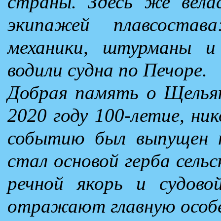
страны. Здесь же вела
экипажей плавсостав
механики, штурманы и
водили судна по Печоре.
Добрая память о Щелья
2020 году 100-летие, ни
событию был выпущен 
стал основой герба сель
речной якорь и судов
отражают главную особе