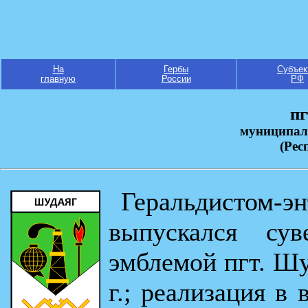
На
Гербы
Субъек
главную
России
РФ
пг
муниципал
(Рес
Геральдистом-
выпускался су
эмблемой пгт. Шуд
г.; реализация в 