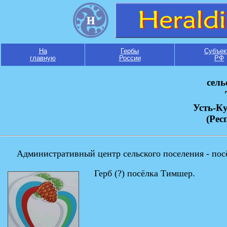
На
Гербы
Субъек
главную
России
РФ
сель
Усть-К
(Рес
Административный центр сельского поселения - по
Герб (?) посёлка Тимшер.