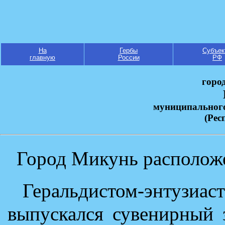
На
Гербы
Субъек
главную
России
РФ
горо
муниципальног
(Рес
Город Микунь расположе
Геральдистом-энту
выпускался сувенирный 