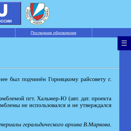
Последние обновления
нее был подчинён Горняцкому райсовету г.
мблемой пгт. Хальмер-Ю (авт. дат. проекта
т эмблемы не использовался и не утверждался
ериалы геральдического архива В.Маркова.