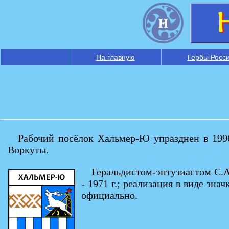
На главную
Гербы Росс
Рабочий посёлок Хальмер-Ю упразднен в 1996
Воркуты.
Геральдистом-энтузиастом С.А
- 1971 г.; реализация в виде зна
официально.