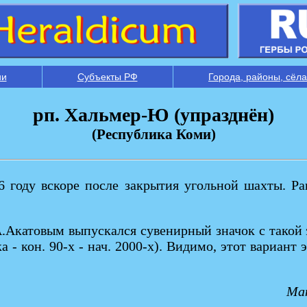
ии
Субъекты РФ
Города, районы, сёла
рп. Хальмер-Ю (упразднён)
(Республика Коми)
 году вскоре после закрытия угольной шахты. Ра
.Акатовым выпускался сувенирный значок с такой э
чка - кон. 90-х - нач. 2000-х). Видимо, этот вариан
Мат