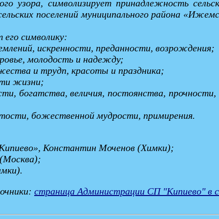
ого узора, символизирует принадлежность сельск
сельских поселений муниципального района «Ижемс
 его символику:
емлений, искренности, преданности, возрождения;
оровье, молодость и надежду;
ужества и трудп, красоты и праздника;
сти жизни;
ти, богатства, величия, постоянства, прочности, 
ытости, божественной мудрости, примирения.
«Кипиево», Константин Моченов (Химки);
(Москва);
мки).
очники:
страница Администрации СП "Кипиево" в 