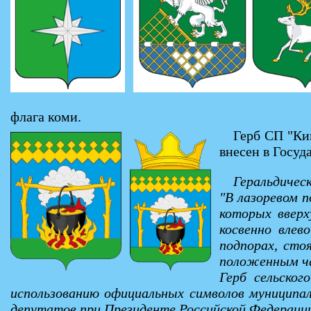
флага коми.
Герб СП "Кип
внесен в Госуд
Геральдическ
"В лазоревом 
которых вверх
косвенно вле
подпорах, сто
положенным ча
Герб сельског
использованию официальных символов муниципаль
депутатов при Президенте Российской Федерации