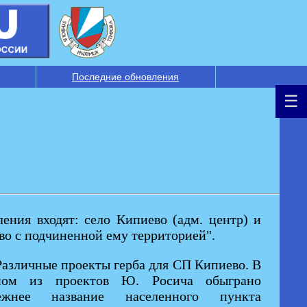
Последние обновления
ения входят: село Кипиево (адм. центр) и
во с подчиненной ему территорией".
Различные проекты герба для СП Кипиево. В
ном из проектов Ю. Росича обыграно
ежнее название населенного пункта