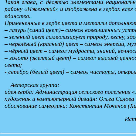
Такая глава, с десятью элементами национальн
району «Ижемский» и изображена в гербах всех 
единство.
Примененные в гербе цвета и металлы дополняют
– лазурь (синий цвет)– символ возвышенных устр
– зеленый цвет символизирует природу, весну, зд
– червлёный (красный) цвет – символ энергии, м
– чёрный цвет – символ мудрости, знаний, вечно
– золото (желтый цвет) – символ высшей ценнос
света;
- серебро (белый цвет) – символ чистоты, откр
Авторская группа:
идея герба: Администрация сельского поселения 
художник и компьютерный дизайн: Ольга Салова 
обоснование символики: Константин Моченов (Хи
Ист