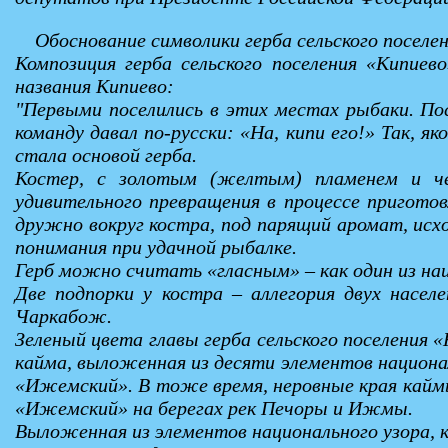
Обоснование символики герба сельского поселе
Композиция герба сельского поселения «Кипие
названия Кипиево:
"Первыми поселились в этих местах рыбаки. Пос
команду давал по-русски: «На, кипи его!» Так, я
стала основой герба.
Костер, с золотым (желтым) пламенем и чер
удивительного превращения в процессе приготов
дружно вокруг костра, под парящий аромат, исх
понимания при удачной рыбалке.
Герб можно считать «гласным» – как один из наи
Две подпорки у костра – аллегория двух насел
Чаркабож.
Зеленый цвета главы герба сельского поселения 
кайма, выложенная из десяти элементов национа
«Ижемский». В тоже время, неровные края кайм
«Ижемский» на берегах рек Печоры и Ижмы.
Выложенная из элементов национального узора, 