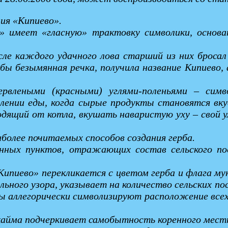
ния «Кипиево».
во» имеет «гласную» трактовку символики, основ
ле каждого удачного лова старший из них бросал 
кобы безымянная речка, получила название Кипиево, 
влеными (красными) углями-поленьями – симво
лении еды, когда сырые продукты становятся вкус
одящий от котла, вкушать наваристую уху – свой 
более почитаемых способов создания герба.
енных пунктов, отражающих состав сельского пос
«Кипиево» перекликается с цветом герба и флага м
льного узора, указывает на количество сельских п
ы аллегорически символизируют расположение всех
кайма подчеркивает самобытность коренного местно