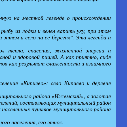
анную на местной легенде о происхождении
рыбу из лодки и велел варить уху, при этом
а затем и село на её берегах". Эта легенда и
л тепла, спасения, жизненной энергии и
ной и здоровой пищей. А как приятно, сидя
улов как результат слаженности и взаимного
еления «Кипиево»: село Кипиево и деревня
униципального района «Ижемский», а золотая
оселений, составляющих муниципальный район
 населенных пунктов муниципального района
го населения, его этнос.