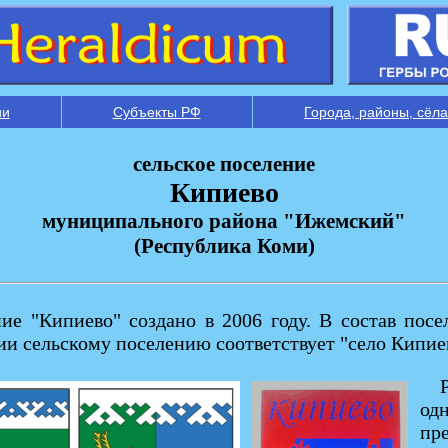
ии
Субъекты РФ
Города, районы, сёла
сельское поселение
Кипиево
муниципального района "Ижемский"
(Республика Коми)
е "Кипиево" создано в 2006 году. В состав посел
и сельскому поселению соответствует "село Кипие
од
пр