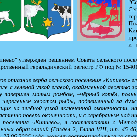
"С
Се
ге
По
Кип
пр
и 
иево" утвержден решением Совета сельского поселе
арственный геральдический регистр РФ под № 15401
ое описание герба сельского поселения «Кипиево» г
поле с зеленой узкой главой, окаймленной десять
у завершен малым ромбом, –чёрный котёл, полн
во червленым хвостом рыбы, подвешенный за ду
ящих на зелёной узкой включенной оконечности, 
стично поверх оконечности, и с серебряным над н
о поселения «Кипиево», в соответствии с Мето
ных образований (Раздел 2, Глава VIII, п.п. 45-
 28.06.2006 года, может воспроизводиться со стат