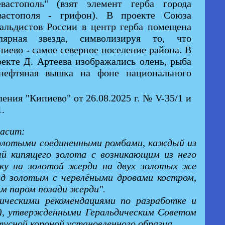
евастополь" (взят элемент герба города
вастополя - грифон). В проекте Союза
ральдистов России в центр герба помещена
лярная звезда, символизируя то, что
иево - самое северное поселение района. В
оекте Д. Артеева изображались олень, рыба
нефтяная вышка на фоне национального
ния "Кипиево" от 26.08.2025 г. № V-35/1 и
.
ласит:
ю золотыми соединенными ромбами, каждый из
ый кипящего золота с возникающим из него
жку на золотой жерди на двух золотых же
над золотым с червлёными дровами костром,
им паром позади жерди".
дическими рекомендациями по разработке и
46), утвержденными Геральдическим Советом
усной короной установленного образца.