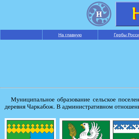
На главную
Гербы Росс
Муниципальное образование сельское поселени
деревня Чаркабож. В административном отношени