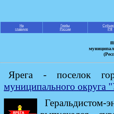
На
Гербы
Субъек
главную
России
РФ
п
муниципал
(Рес
Ярега - поселок гор
муниципального округа "
Геральдистом-