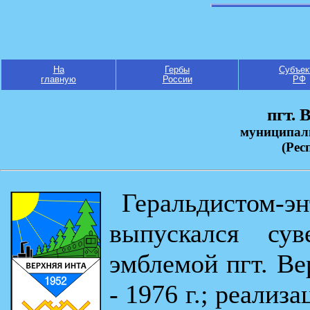
На
Гербы
Субъек
главную
России
РФ
пгт. 
муниципал
(Рес
Геральдистом-
выпускался су
эмблемой пгт. Вер
- 1976 г.; реализа