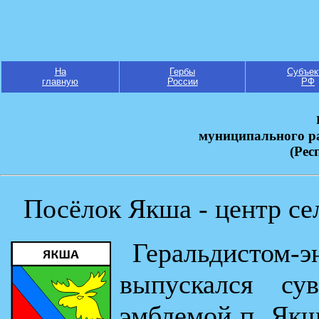
На
Гербы
Субъек
главную
России
РФ
муниципального р
(Рес
Посёлок Якша - центр се
Геральдистом-
выпускался су
эмблемой п. Якша 