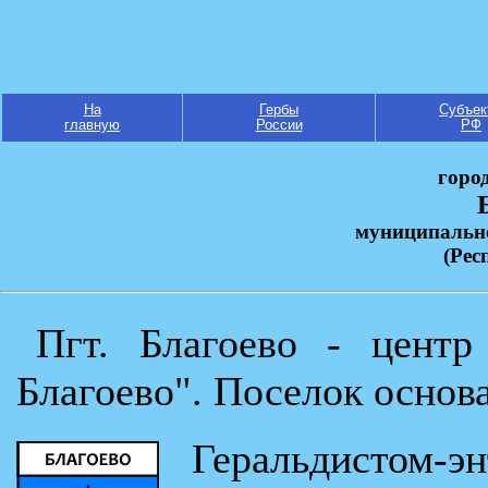
На
Гербы
Субъек
главную
России
РФ
горо
муниципальн
(Рес
Пгт. Благоево - центр
Благоево". Поселок основа
Геральдистом-