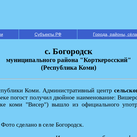
ии
Субъекты РФ
Города, районы, сёла
с. Богородск
муниципального района "Корткеросский"
(Республика Коми)
еспублики Коми. Административный центр
сельско
веке погост получил двойное наименование: Вишерс
ыке коми "Висер") вышло из официального употр
 Фото сделано в селе Богородск.