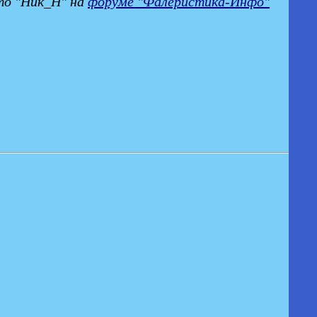
то "Ник_Н" на
форуме "Фалеристика-Инфо"