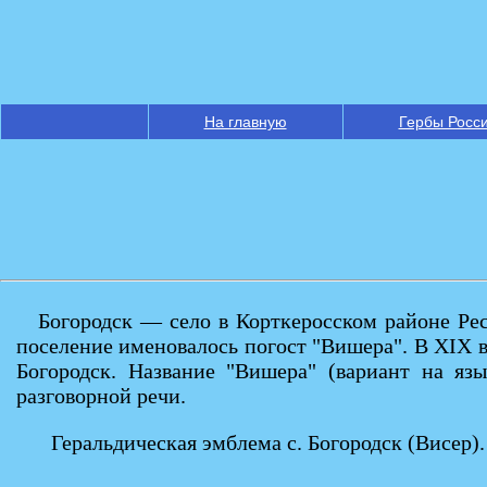
На главную
Гербы Росс
Богородск — село в Корткеросском районе Р
поселение именовалось погост "Вишера". В XIX 
Богородск. Название "Вишера" (вариант на яз
разговорной речи.
Геральдическая эмблема с. Богородск (Висер).