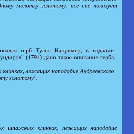
дному молотку золотому: все сие показует
зовался герб Тулы. Например, в издании
ундиров" (1794) дано такое описание герба
 клинках, лежащих наподобие Андреевского
лоту золотому".
вух шпажных клинках, лежащих наподобие