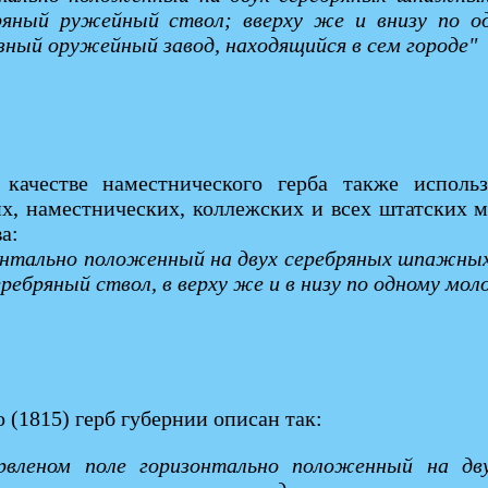
бряный ружейный ствол; вверху же и внизу по о
зный оружейный завод, находящийся в сем городе"
качестве наместнического герба также исполь
х, наместнических, коллежских и всех штатских м
а:
зонтально положенный на двух серебряных шпажных
еребряный ствол, в верху же и в низу по одному мо
 (1815) герб губернии описан так:
червленом поле горизонтально положенный на д