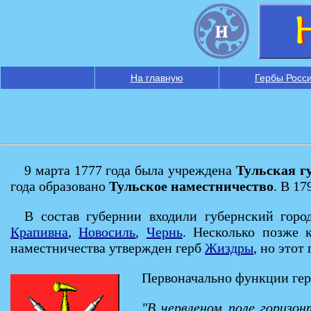
На главную
Гербы Росс
9 марта 1777 года была учреждена
Тульская г
года образовано
Тульское наместничество
. В 1
В состав губернии входили губернский гор
Крапивна
,
Новосиль
,
Чернь
. Несколько позже 
наместничества утвержден герб
Жиздры
, но этот
Первоначально функции гер
"В червленом поле горизо