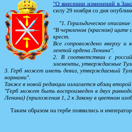
"О внесении изменений в Закон
силу 29 ноября со дня опублико
"1. Геральдическое описание
"В червленом (красном) щите 
крест.
Все сопровождено вверху и 
лентой ордена Ленина".
2. В соответствии с росси
элементы, утверждаемые Туль
3. Герб может иметь девиз, утверждаемый Тул
нормами".
Также в новой редакции излагается абзац второй
"Герб может быть воспроизведен в двух равнод
Ленина) (приложения 1, 2 к Закону в цветном изо
Таким образом на гербе появились и императорс