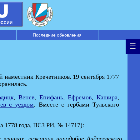
Последние обновления
й наместник Кречетников. 19 сентября 1777
хранилась.
одицк
,
Венев
,
Епифань
,
Ефремов
,
Кашира
,
ев с уездом
. Вместе с гербами Тульского
та 1778 года, ПСЗ РИ, № 14717):
 клинках, лежащих наподобие Андреевского