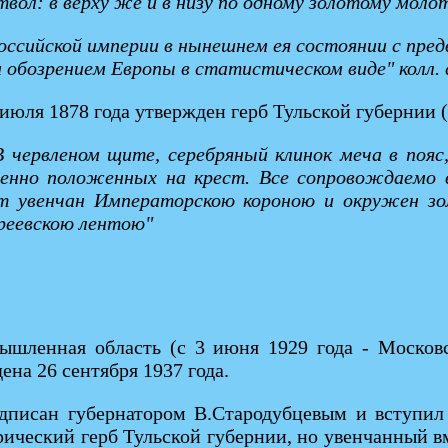
твол: в верху же и в низу по одному золотому моло
оссийской империи в нынешнем ея состоянии с пре
обозрением Европы в статистическом виде" колл. со
 июля 1878 года утвержден герб Тульской губернии (
В червленом щите, серебряный клинок меча в пояс
венно положенных на крест. Все сопровождаемо 
 увенчан Императорскою короною и окружен зо
реевскою лентою"
ышленная область (с 3 июня 1929 года - Московск
на 26 сентября 1937 года.
одписан губернатором В.Стародубцевым и вступил 
ический герб Тульской губернии, но увенчанный в