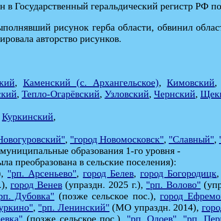
ен в Государственный геральдический регистр РФ п
ыполнявший рисунок герба области, обвинил област
ровала авторство рисунков.
:
кий
,
Каменский (с. Архангельское)
,
Кимовский
ский
,
Тепло-Огарёвский
,
Узловский
,
Чернский
,
Щек
,
Куркинский
,
Новогуровский"
,
"город Новомосковск"
,
"Славный"
,
муниципальные образования 1-го уровня -
ла преобразована в сельские поселения):
),
"рп. Арсеньево"
,
город Белев
,
город Богородицк
.),
город Венев
(упраздн. 2025 г.),
"рп. Волово"
(упр
рп. Дубовка"
(позже сельское пос.),
город Ефремо
Куркино"
,
"рп. Ленинский"
(МО упраздн. 2014),
гор
ревка"
(позже сельское пос.),
"рп. Одоев"
,
"рп. Пе