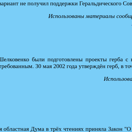
т вариант не получил поддержки Геральдического Со
Использованы материалы сообще
елковенко были подготовлены проекты герба с н
требованным. 30 мая 2002 года утверждён герб, в т
Использов
ая областная Дума в трёх чтениях приняла Закон "О