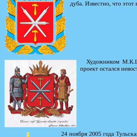
дуба. Известно, что это
Художником М.К.Ш
проект остался невос
24 ноября 2005 года Тульск