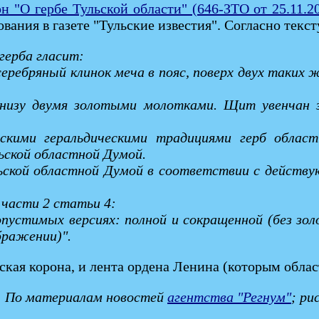
 "О гербе Тульской области" (646-ЗТО от 25.11.20
вания в газете "Тульские известия". Согласно текст
 герба гласит:
серебряный клинок меча в пояс, поверх двух таких
внизу двумя золотыми молотками. Щит увенчан 
йскими геральдическими традициями герб обла
ской областной Думой.
ьской областной Думой в соответствии с действу
 части 2 статьи 4:
опустимых версиях: полной и сокращенной (без зо
бражении)".
кая корона, и лента ордена Ленина (которым област
По материалам новостей
агентства "Регнум"
; ри