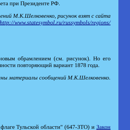
вета при Президенте РФ.
ний М.К.Шелковенко, рисунок взят с сайта
http://www.statesymbol.ru/russymbols/regions/
овым обрамлением (см. рисунок). Но его
очности повторяющий вариант 1878 года.
аны материалы сообщений М.К.Шелковенко.
 флаге Тульской области" (647-ЗТО) и
Закон