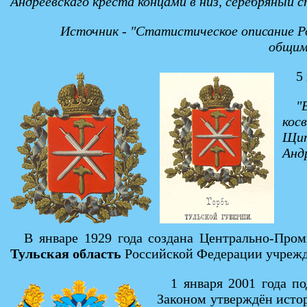
Андреевскаго креста концами в низ, серебряный с
Источник - "Статистическое описание Р
общим 
5
"
кос
Щит
Анд
В январе 1929 года создана Центрально-Пром
Тульская область
Российской Федерации учрежде
1 января 2001 года п
Законом утверждён истор