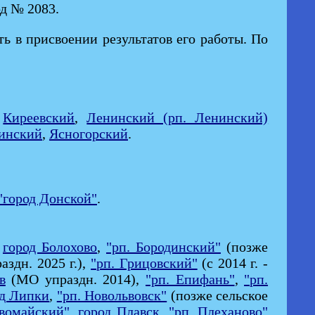
од № 2083.
ь в присвоении результатов его работы. По
,
Киреевский
,
Ленинский (рп. Ленинский)
инский
,
Ясногорский
.
"город Донской"
.
,
город Болохово
,
"рп. Бородинский"
(позже
аздн. 2025 г.),
"рп. Грицовский"
(с 2014 г. -
в
(МО упраздн. 2014),
"рп. Епифань"
,
"рп.
од Липки
,
"рп. Новольвовск"
(позже сельское
рвомайский"
,
город Плавск
,
"рп. Плеханово"