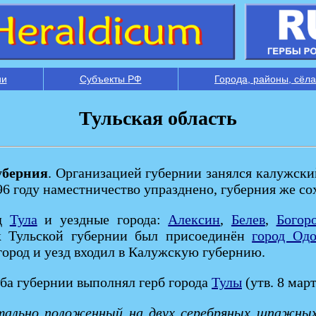
ии
Субъекты РФ
Города, районы, сёла
Тульская область
уберния
. Организацией губернии занялся калужски
796 году наместничество упразднено, губерния же со
од
Тула
и уездные города:
Алексин
,
Белев
,
Богор
к Тульской губернии был присоединён
город Одо
 город и уезд входил в Калужскую губернию.
ба губернии выполнял герб города
Тулы
(утв. 8 мар
нтально положенный на двух серебряных шпажных