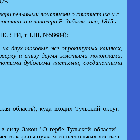
ту».
дварительными понятиями о статистике и с
ветника и кавалера Е. Зябловскаго, 1815 г.
ПСЗ РИ, т. LIII, №58684):
, на двух таковых же опрокинутых клинках,
вверху и внизу двумя золотыми молотками.
лотыми дубовыми листьями, соединенными
ая область), куда входил Тульский округ.
в силу Закон "О гербе Тульской области".
место короны пучком из нескольких листьев