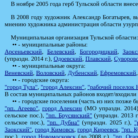
В ноябре 2005 года герб Тульской области внес
В 2008 году художник Александр Богатырев, в
мнению художника администрация области узурпи
Муниципальная организация Тульской области
•• - муниципальные районы:
Арсеньевский
,
Белевский
,
Богородицкий
,
Заокс
(упраздн. 2014 г.),
Одоевский
,
Плавский
,
Суворов
•• - муниципальные округа:
Веневский
,
Воловский
,
Дубенский
,
Ефремовский
•• - городские округа:
"город Тула"
,
"город Алексин"
,
"рабочий поселок 
В состав муниципальных районов входят/входили 
•• - городские поселения (часть из них позже бы
"рп. Агеево"
,
город Алексин
(МО упраздн. 2014
сельское пос.),
"рп. Брусянский"
(упраздн. 2013 г
сельское пос.),
"рп. Дубна"
(упраздн. 2025 г.),
"
Заокский"
,
город Кимовск
,
город Киреевск
,
"рп. 
пос.),
город Новомосковск
(до 2008 г.),
"рп. Ога