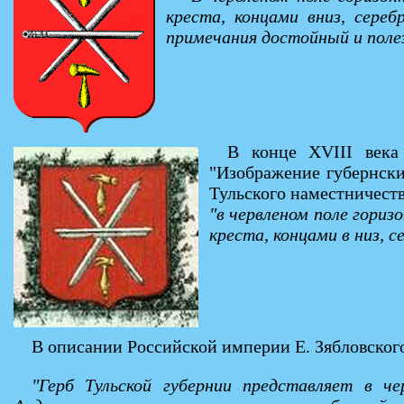
креста, концами вниз, сере
примечания достойный и поле
В конце XVIII века 
"Изображение губернски
Тульского наместничеств
"в червленом поле гори
креста, концами в низ, с
В описании Российской империи Е. Зябловского
"Герб Тульской губернии представляет в 