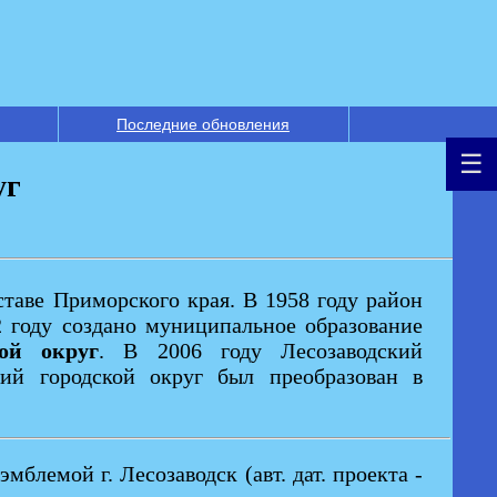
Последние обновления
уг
ставе Приморского края. В 1958 году район
2 году создано муниципальное образование
кой округ
. В 2006 году Лесозаводский
кий городской округ был преобразован в
блемой г. Лесозаводск (авт. дат. проекта -