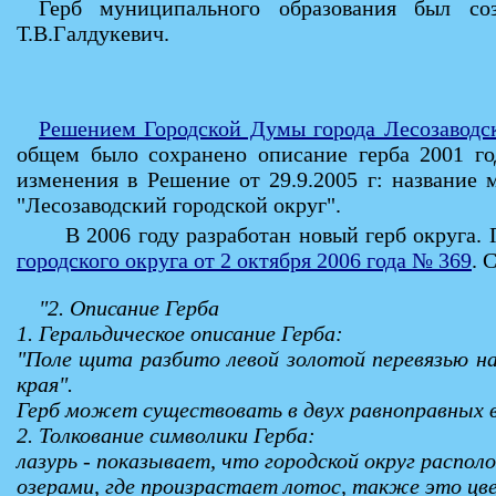
Герб муниципального образования был соз
Т.В.Галдукевич.
Решением Городской Думы города Лесозаводск
общем было сохранено описание герба 2001 го
изменения в Решение от 29.9.2005 г: название
"Лесозаводский городской округ".
В 2006 году разработан новый герб округа.
городского округа от 2 октября 2006 года № 369
. 
"2. Описание Герба
1. Геральдическое описание Герба:
"Поле щита разбито левой золотой перевязью на 
края".
Герб может существовать в двух равноправных ве
2. Толкование символики Герба:
лазурь - показывает, что городской округ распо
озерами, где произрастает лотос, также это цве