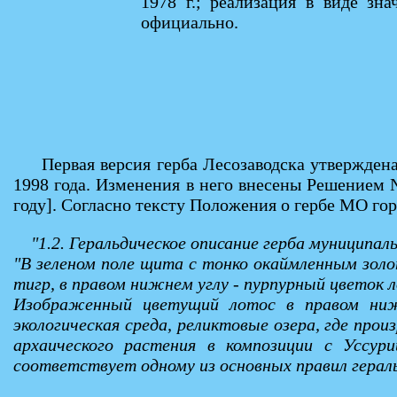
1978 г.; реализация в виде зн
официально.
Первая версия герба Лесозаводска утвержде
1998 года. Изменения в него внесены Решением 
году]. Cогласно тексту Положения о гербе МО го
"1.2. Геральдическое описание герба муниципал
"В зеленом поле щита с тонко окаймленным золо
тигр, в правом нижнем углу - пурпурный цветок 
Изображенный цветущий лотос в правом нижн
экологическая среда, реликтовые озера, где пр
архаического растения в композиции с Уссур
соответствует одному из основных правил гераль