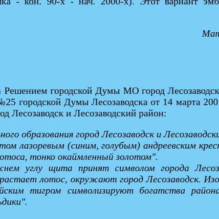
ачка - кон. 90-х - нач. 2000-х). Этот вариант э
Мат
на Решением городской Думы МО город Лесозаводск
№25 городской Думы Лесозаводска от 14 марта 2001
род Лесозаводск и Лесозаводский район:
ьного образования город Лесозаводск и Лесозаводск
том лазоревым (синим, голубым) андреевским крес
лотоса, тонко окаймленный золотом".
ем углу щита принят символом города Лесоза
оизрастает лотос, окружают город Лесозаводск. Из
ийским тигром символизируют богатства район
дики".