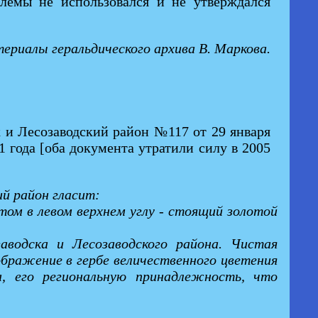
мблемы не использовался и не утверждался
ериалы геральдического архива В. Маркова.
 и Лесозаводский район №117 от 29 января
 года [оба документа утратили силу в 2005
ий район гласит:
том в левом верхнем углу - стоящий золотой
водска и Лесозаводского района. Чистая
ображение в гербе величественного цветения
а, его региональную принадлежность, что