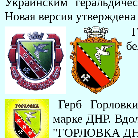
Украинским геральдиче
Новая версия утверждена 
Г
бе
Герб Горловк
марке ДНР. Вдол
"ГОРЛОВКА Д