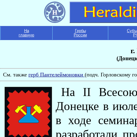
На
Гербы
Субъ
главную
России
Р
г
(Донецк
См. также
герб Пантелеймоновки
(подч. Горловскому г
На II Всесою
Донецке в июле
в ходе семина
разработали пр