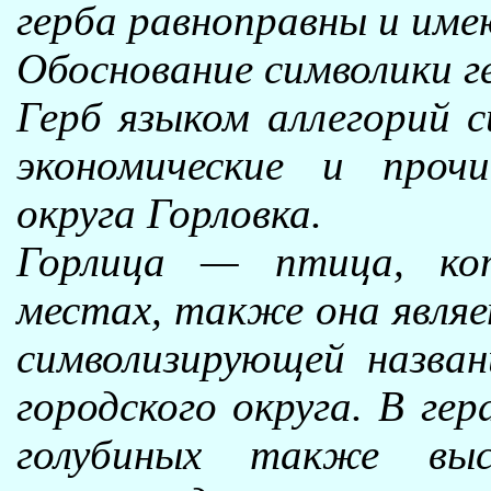
герба равноправны и им
Обоснование символики г
Герб языком аллегорий с
экономические и прочи
округа Горловка.
Горлица — птица, ко
местах, также она являет
символизирующей назван
городского округа. В ге
голубиных также вы