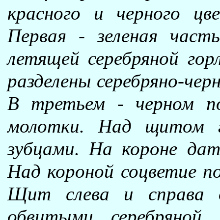
красного и черного цв
Первая - зеленая част
летящей серебряной гор
разделены серебряно-чер
В третьем - черном по
молотки. Над щитом г
зубцами. На короне дат
Над короной соцветие по
Щит слева и справа о
обвитыми серебряной