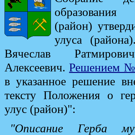
образования
(район) утверд
улуса (района
Вячеслав Ратмиров
Алексеевич.
Решением №2
в указанное решение вн
тексту Положения о ге
улус (район)":
"Описание Герба мун