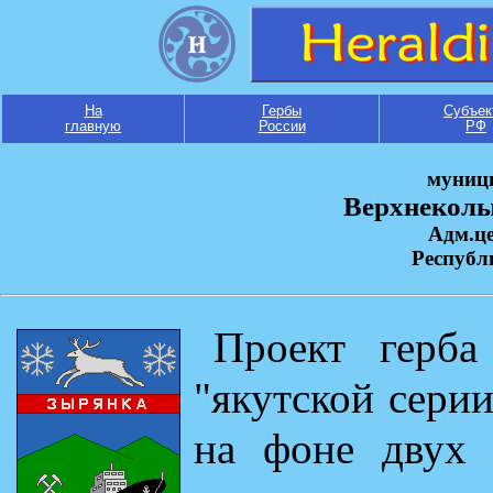
На
Гербы
Субъек
главную
России
РФ
муниц
Верхнеколы
Адм.це
Республ
Проект герба
"якутской серии
на фоне двух 