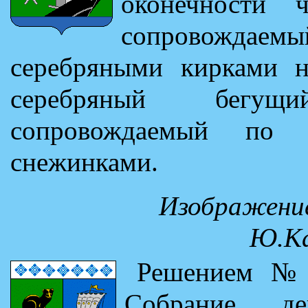
оконечности ч
сопровожд
серебряными кирками на
серебряный бегущ
сопровождаемый по 
снежинками.
Изображение
Ю.Ка
Решением №1
Собрание де