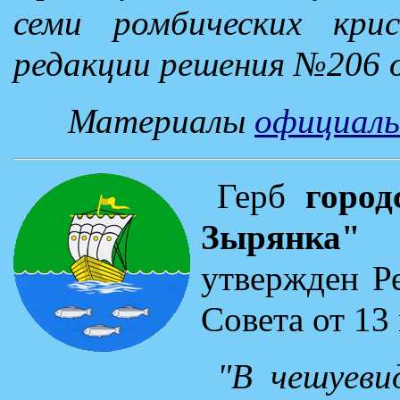
семи ромбических крис
редакции решения №206 о
Материалы
официаль
Герб
город
Зырянка"
В
утвержден Р
Совета от 13 
"В чешуеви