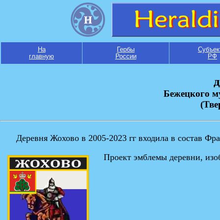
На
Гербы
Субъек
главную
России
РФ
д
Бежецкого м
(Тве
Деревня Жохово в 2005-2023 гг входила в состав Фра
Проект эмблемы деревни, изо