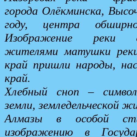
города Олёкминска, Высо
году, центра обширно
Изображение реки с
жителями матушки реки
край пришли народы, на
край.
Хлебный сноп – символ
земли, земледельческой 
Алмазы в особой сти
изображению в Госуда