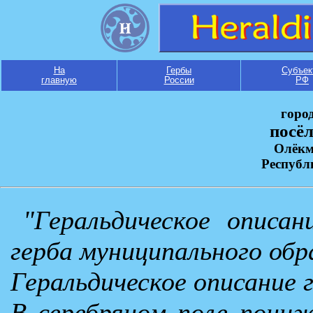
На
Гербы
Субъек
главную
России
РФ
горо
посё
Олёкм
Республ
"Геральдическое описан
герба муниципального обр
Геральдическое описание 
В серебряном поле пони