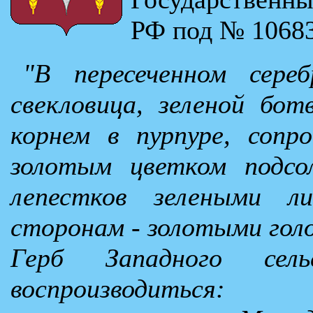
РФ под № 10683
"В пересеченном сере
свекловица, зеленой бот
корнем в пурпуре, сопр
золотым цветком подсо
лепестков зелеными л
сторонам - золотыми голо
Герб Западного сел
воспроизводиться: