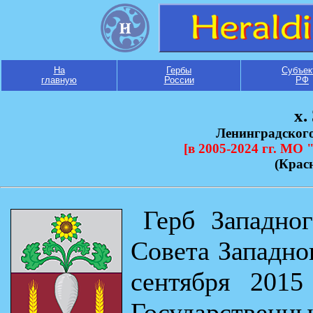
На
Гербы
Субъек
главную
России
РФ
х.
Ленинградског
[в 2005-2024 гг. МО 
(Крас
Герб Западно
Совета Западно
сентября 201
Государственн