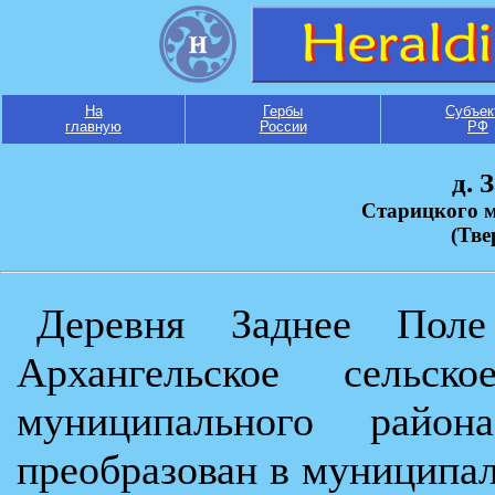
На
Гербы
Субъек
главную
России
РФ
д. 
Старицкого 
(Тве
Деревня Заднее Пол
Архангельское сельск
муниципального райо
преобразован в муниципал