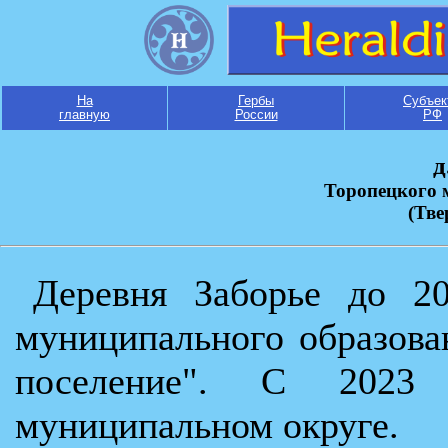
На
Гербы
Субъек
главную
России
РФ
д
Торопецкого 
(Тве
Деревня Заборье до 20
муниципального образова
поселение". С 2023
муниципальном округе.