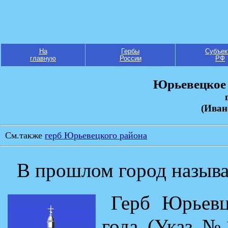
На
Гербы
Субъек
главную
России
РФ
Юрьевецкое 
(Иван
См.также
герб Юрьевецкого района
В прошлом город назыв
Герб Юрьевц
года (Указ №