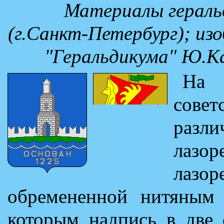
Материалы гераль
(г.Санкт-Петербург); из
"Геральдикума" Ю.Ка
На 
сове
разли
лазо
лаз
обремененной нитяным
которым надпись в две 