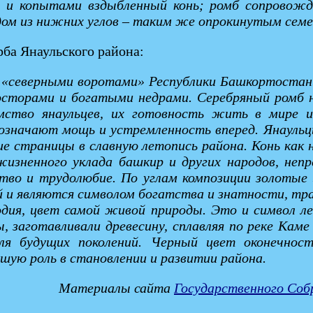
м и копытами вздыбленный конь; ромб сопровожд
дом из нижних углов – таким же опрокинутым семе
ба Янаульского района:
я «северными воротами» Республики Башкортостан.
осторами и богатыми недрами. Серебряный ромб н
ство янаульцев, их готовность жить в мире и
 означают мощь и устремленность вперед. Янауль
е страницы в славную летопись района. Конь как н
в жизненного уклада башкир и других народов, н
тво и трудолюбие. По углам композиции золотые 
 и являются символом богатства и знатности, тра
одия, цвет самой живой природы. Это и символ ле
, заготавливали древесину, сплавляя по реке Каме
ля будущих поколений. Черный цвет оконечнос
ую роль в становлении и развитии района.
Материалы сайта
Государственного Соб