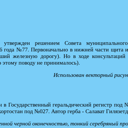
а утвержден решением Совета муниципальног
06 года №77. Первоначально в нижней части щита
вший железную дорогу). Но в ходе консультаций 
 этому поводу не принималось).
Использован векторный рису
н в Государственный геральдический регистр под №
ортостан под №027. Автор герба - Салават Гилязетд
енной черной оконечностью, тонкий серебряный пр