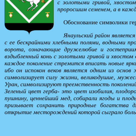
с золотыми гривой, хвосто
проросшим семенем, а в каж
Обоснование символики гер
Янаульский район являетс
с ее бескрайними хлебными полями, водными пр
ворота, означающие дружелюбие и гостеприим
вздыбленный конь с золотыми гривой и хвостом
каждое поколение стремится вписать новые ярки
ибо он испокон веков является одним из осно
символизирует силу жизни, великодушие, мужес
Уран, символизируют преемственность поколений
Зеленый цвет герба- это цвет изобилия, плодор
пушнину, ценнейший мед, собирали ягоды и плоды
призывает сохранить природные богатства д
открытие месторождений которой сыграло больш