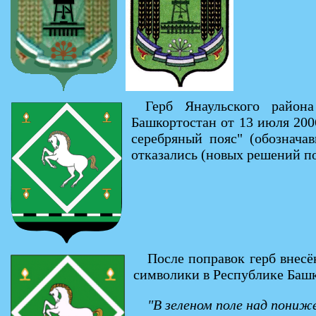
Герб Янаульского район
Башкортостан от 13 июля 20
серебряный пояс" (обознача
отказались (новых решений по
После поправок герб внесё
символики в Республике Башк
"В зеленом поле над пониж