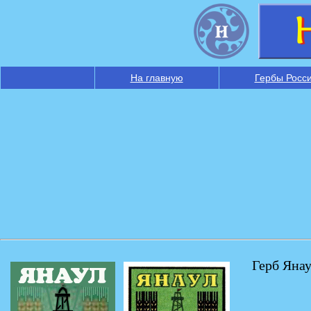
На главную
Гербы Росс
Герб Янау