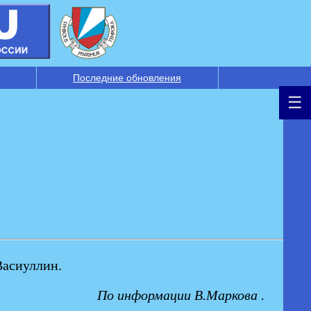
Последние обновления
Васиуллин.
По информации В.Маркова
.