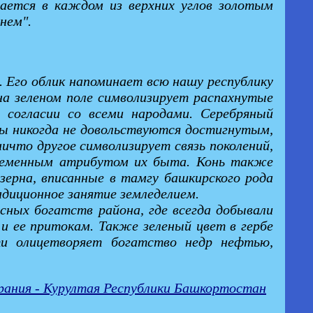
ается в каждом из верхних углов золотым
нем".
 Его облик напоминает всю нашу республику
а зеленом поле символизирует распахнутые
 согласии со всеми народами. Серебряный
цы никогда не довольствуются достигнутым,
ичто другое символизирует связь поколений,
епременным атрибутом их быта. Конь также
зерна, вписанные в тамгу башкирского рода
диционное занятие земледелием.
сных богатств района, где всегда добывали
 и ее притокам. Также зеленый цвет в гербе
ти олицетворяет богатство недр нефтью,
рания - Курултая Республики Башкортостан