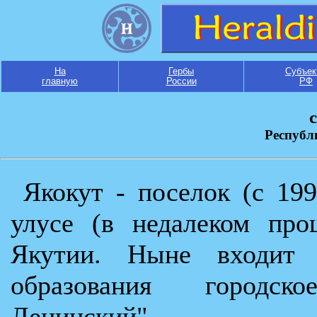
На
Гербы
Субъек
главную
России
РФ
Республ
Якокут - поселок (c 19
улусе (в недалеком про
Якутии. Ныне входит 
образования городск
Ленинский".