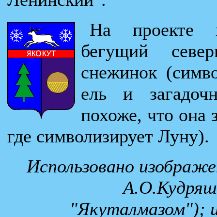
На проекте г
бегущий севе
снежинок (симв
ель и загадоч
похоже, что она 
где символизирует Луну).
Использовано изображен
А.О.Кудряш
"Якуталмазом"); 