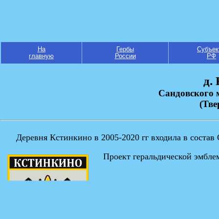
На
Гербы
Субъек
главную
России
РФ
д.
Сандовского 
(Тве
Деревня Кстинкино в 2005-2020 гг входила в состав
Проект геральдической эмбле