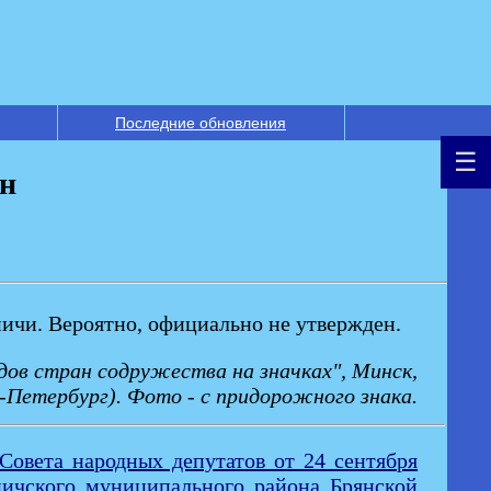
Последние обновления
н
ничи. Вероятно, официально не утвержден.
дов стран содружества на значках", Минск,
-Петербург). Фото - с придорожного знака.
овета народных депутатов от 24 сентября
ичского муниципального района Брянской