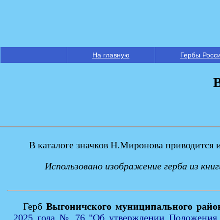
На главную
Гербы Росс
В каталоге значков Н.Миронова приводится 
Использовано изображение герба из кни
Герб
Выгоничского муниципального райо
2025 года № 76 "Об утверждении Положения 