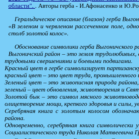
области".
. Авторы герба - И.Афонасенко и Ю.Ро
Геральдическое описание (блазон) герба Выго
«В зеленом и червленом рассеченном поле, одн
столб золотой колос».
Обоснование символики герба Выгоничского р
Выгоничский район – это земля трудолюбивых,
трудовыми свершениями и боевыми подвигами.
Красный цвет в гербе символизирует партизанск
красный цвет – это цвет труда, промышленного и
Зеленый цвет – это живописная природа района,
зеленый – цвет обновления, животворения и Свя
Золотой бык – это символ мясного животноводс
олицетворение мощи, крепкого здоровья и силы, 
Серебряная книга с золотым колосом обознача
района.
Одновременно, серебряная книга символически 
Социалистического труда Николая Матвеевича Г