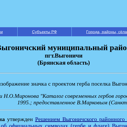
ии
Субъекты РФ
Города, районы, сёла
Выгоничский муниципальный райо
пгт.Выгоничи
(Брянская область)
изображение значка с проектом герба поселка Выго
ги Н.О.Миронова "Каталог современных гербов горо
1995.; предоставленное В.Марковым (Санкт
на
утвержден
Решением Выгоничского районного С
об официальных символах (гербе и флаге) Выгон