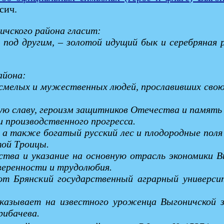
сич.
ничского района гласит:
о под другим, – золотой идущий бык и серебряная
айона:
 смелых и мужественных людей, прославивших св
ую славу, героизм защитников Отечества и память 
 производственного прогресса.
 а также богатый русский лес и плодородные поля
той Троицы.
тва и указание на основную отрасль экономики Вы
уверенности и трудолюбия.
ют Брянский государственный аграрный универси
указывает на известного уроженца Выгоничской з
рибачева.