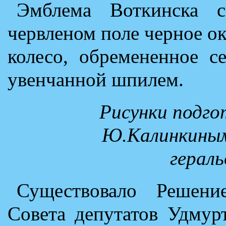
Эмблема Воткинска с
червленом поле черное о
колесо, обремененное с
увенчанной шпилем.
Рисунки подго
Ю.Калинкиным
гераль
Существовало Решени
Совета депутатов Удмур