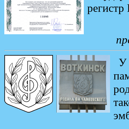
регистр
пр
У
па
ро
та
эм