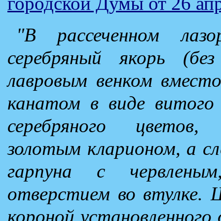
городской Думы от 26 ап
"В рассеченном лаз
серебряный якорь (бе
лавровым венком вместо
канатом в виде витого 
серебряного цветов,
золотым кларионом, а с
гарпуна с червлены
отверстием во втулке. 
короной установленного 