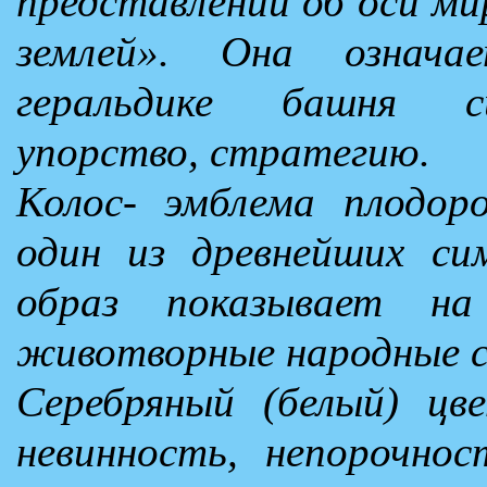
представлений об оси ми
землей». Она означ
геральдике башня си
упорство, стратегию.
Колос- эмблема плодор
один из древнейших си
образ показывает н
животворные народные с
Серебряный (белый) цв
невинность, непорочнос