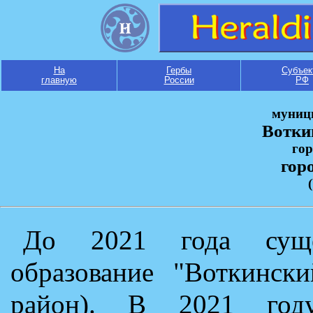
На
Гербы
Субъек
главную
России
РФ
муниц
Вотки
гор
гор
До 2021 года сущес
образование "Воткинск
район). В 2021 год