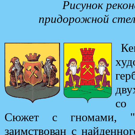
Рисунок реко
придорожной стел
К
ху
гер
дву
со 
Сюжет с гномами, "х
заимствован с найденно