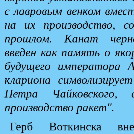
с лавровым венком вмес
на их производство, с
прошлом. Канат черно
введен как память о яко
будущего императора А
клариона символизируе
Петра Чайковского, 
производство ракет".
Герб Воткинска вне