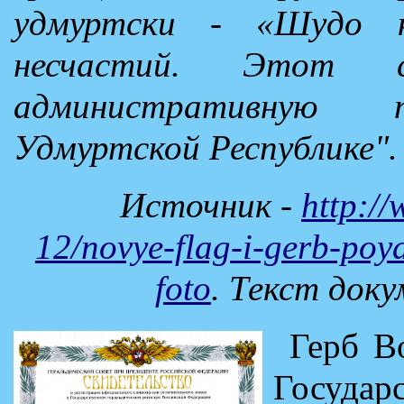
удмуртски - «Шудо к
несчастий. Этот с
административную 
Удмуртской Республике".
Источник -
http:/
12/novye-flag-i-gerb-poy
foto
. Текст док
Герб В
Государ