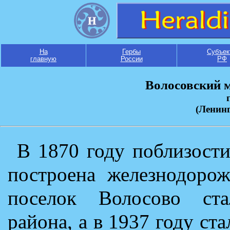
На
Гербы
Субъек
главную
России
РФ
Волосовский 
(Ленинг
В 1870 году поблизост
построена железнодорож
поселок Волосово ста
района, а в 1937 году ст