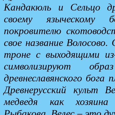
Кандакюль и Сельцо др
своему языческому 
покровителю скотоводс
свое название Волосово.
троне с выходящими из
символизируют обр
древнеславянского бога п
Древнерусский культ В
медведя как хозяин
Рыбакова, Велес – это ду