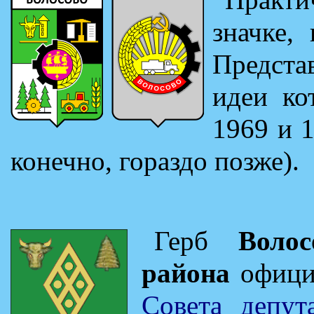
значке,
Предста
идеи ко
1969 и 
конечно, гораздо позже).
Герб
Волос
района
офици
Совета депу