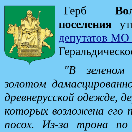
Герб
Во
поселения
ут
депутатов МО 
Геральдическо
"В зеленом
золотом дамасцированн
древнерусской одежде, де
которых возложена его пр
посох. Из-за трона п