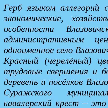
Герб языком аллегорий с
экономические, хозяйс
особенности Влазовичс
административным це
одноименное село Влазови
Красный (червлёный) ц
трудовые свершения и б
деревень и посёлков Влазо
Суражского муниципа
кавалерский крест – это