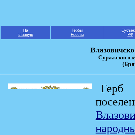
На
Гербы
Субъек
главную
России
РФ
Влазовичское
Суражского 
(Бря
Герб 
посел
Влазов
народн