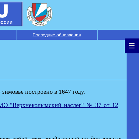
Последние обновления
зимовье построено в 1647 году.
МО "Верхнеколымский наслег" № 37 от 12
яет собой круг, разделенный на дне равные