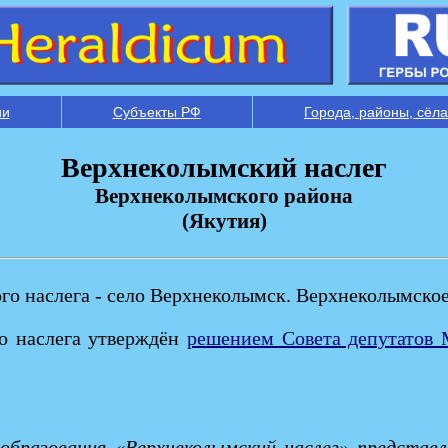
ии
Субъекты РФ
Города, районы, сёла
Верхнеколымский наслег
Верхнеколымского района
(Якутия)
о наслега - село Верхнеколымск. Верхнеколымское 
о наслега утверждён
решением Совета депутатов 
 образования «Верхнеколымский наслег» представл