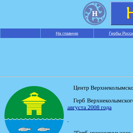
На главную
Гербы Росс
Центр Верхнеколымског
Герб Верхнеколымског
августа 2008 года
.
"Герб муниципального