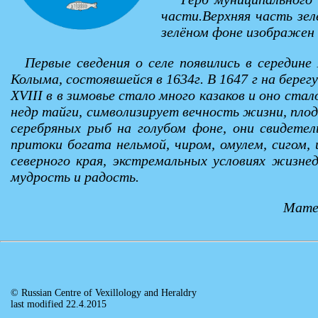
части.Верхняя часть зел
зелёном фоне изображен 
Первые сведения о селе появились в середин
Колыма, состоявшейся в 1634г. В 1647 г на берег
XVIII в в зимовье стало много казаков и оно ст
недр тайги, символизирует вечность жизни, пло
серебряных рыб на голубом фоне, они свидете
притоки богата нельмой, чиром, омулем, сигом,
северного края, экстремальных условиях жизне
мудрость и радость.
Матер
© Russian Centre of Vexillology and Heraldry
last modified 22.4.2015