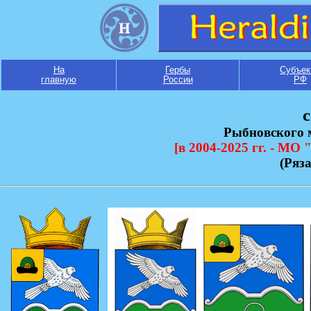
На
Гербы
Субъек
главную
России
РФ
с
Рыбновского 
[в 2004-2025 гг. - МО
(Ряз