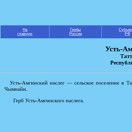
На
Гербы
Субъек
главную
России
РФ
Усть-Ам
Татт
Республ
Усть-Амгинский наслег — сельское поселение в Т
Чымнайи.
Герб Усть-Амгинского наслега.