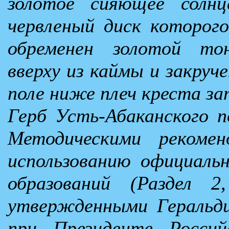
золотое сияющее солнц
червленый диск которог
обременен золотой то
вверху из каймы и закруче
поле ниже плеч креста за
Герб Усть-Абаканского п
Методическими рекоме
использованию официаль
образований (Раздел 2,
утвержденными Геральд
при Президенте Россий