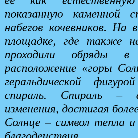
показанную каменной с
набегов кочевников. На 
площадке, где также на
проходили обряды в
расположение «горы Солн
геральдической фигуро
спираль. Спираль – с
изменения, достигая боле
Солнце – символ тепла и
благоденствия.