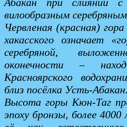
Абакан при слиянии с 
вилообразным серебряным
Червленая (красная) гора 
хакасского означает «г
серебряной, выложен
оконечности – нахо
Красноярского водохран
близ посёлка Усть-Абакан
Высота горы Кюн-Таг пр
эпоху бронзы, более 4000 
её как естественную 