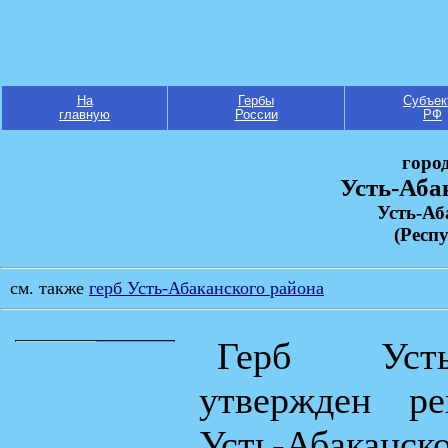
На
Гербы
Субъек
главную
России
РФ
горо
Усть-Аба
Усть-Аб
(Респ
см. также
герб Усть-Абаканского района
Герб Усть-
утвержден ре
Усть-Абаканск