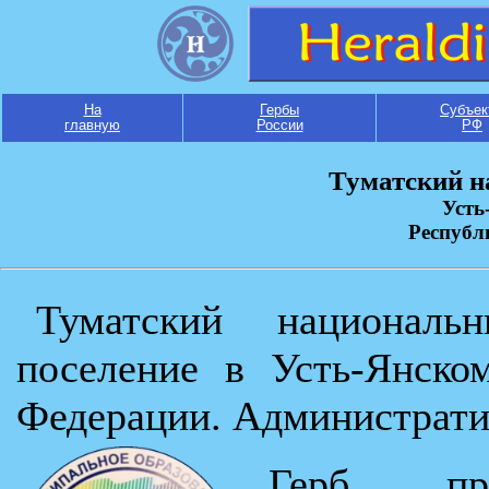
На
Гербы
Субъек
главную
России
РФ
Туматский н
Усть
Республ
Туматский национал
поселение в Усть-Янско
Федерации. Администрати
Герб п