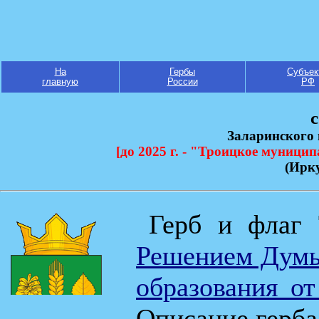
На
Гербы
Субъек
главную
России
РФ
c
Заларинского
[до 2025 г. - "Троицкое муницип
(Ирку
Герб и флаг
Решением Думы
образования о
Описание герба