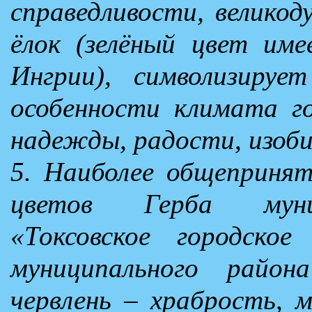
справедливости, великод
ёлок (зелёный цвет име
Ингрии), символизируе
особенности климата го
надежды, радости, изоби
5. Наиболее общепринят
цветов Герба муниц
«Токсовское городское
муниципального район
червлень – храбрость, 