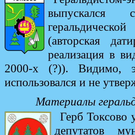
выпускался 
геральдическо
(авторская дат
реализация в вид
2000-х (?)). Видимо, 
использовался и не утве
Материалы геральд
Герб Токсово 
депутатов мун