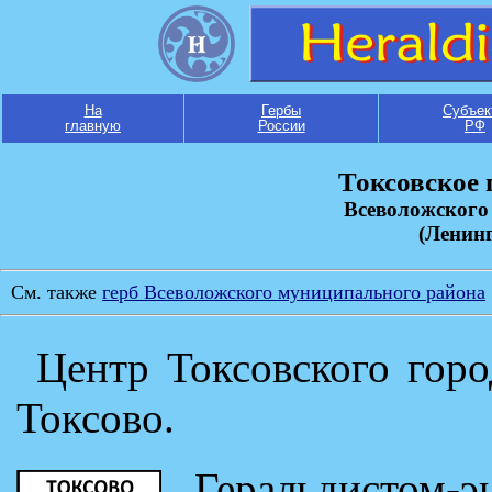
На
Гербы
Субъек
главную
России
РФ
Токсовское 
Всеволожского
(Ленинг
См. также
герб Всеволожского муниципального района
Центр Токсовского горо
Токсово.
Геральдистом-