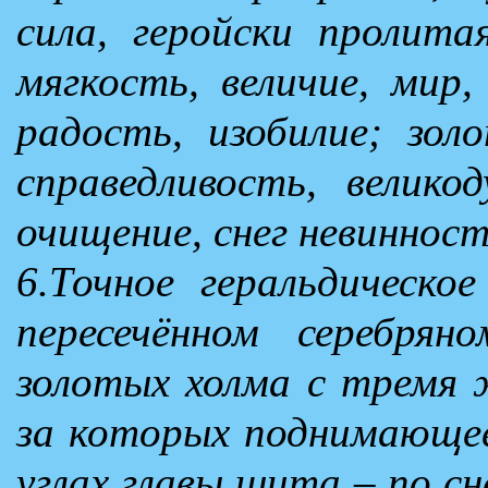
сила, геройски пролита
мягкость, величие, мир,
радость, изобилие; зол
справедливость, велико
очищение, снег невинност
6.Точное геральдическо
пересечённом серебря
золотых холма с тремя ж
за которых поднимающеес
углах главы щита – по с