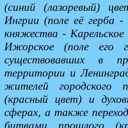
(синий (лазоревый) цв
Ингрии (поле её герба -
княжества - Карельское (
Ижорское (поле его ге
существовавших в п
территории и Ленингра
жителей городского п
(красный цвет) и духов
сферах, а также перехо
битвами прошлого (к