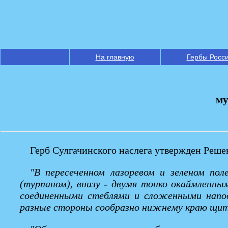
На главную
Гербы Росс
му
Герб Сулгачинского наслега утвержден Решен
"В пересеченном лазоревом и зеленом по
(турпаном), внизу - двумя тонко окаймленн
соединенными стеблями и сложенными напод
разные стороны сообразно нижнему краю щит