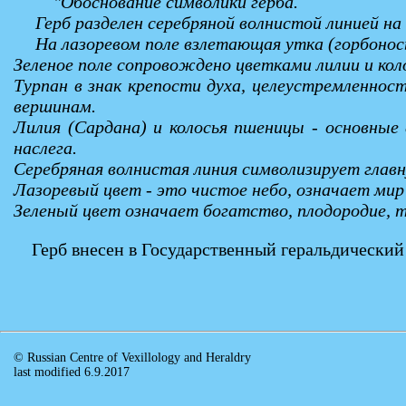
"Обоснование символики герба.
Герб разделен серебряной волнистой линией на д
На лазоревом поле взлетающая утка (горбонос
Зеленое поле сопровождено цветками лилии и ко
Турпан в знак крепости духа, целеустремленно
вершинам.
Лилия (Сардана) и колосья пшеницы - основны
наслега.
Серебряная волнистая линия символизирует главну
Лазоревый цвет - это чистое небо, означает мир
Зеленый цвет означает богатство, плодородие, 
Герб внесен в Государственный геральдический
© Russian Centre of Vexillology and Heraldry
last modified 6.9.2017