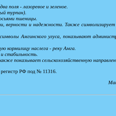
ва поля - лазоревое и зеленое.
ый турпан).
лосьями пшеницы.
сти, верности и надежности. Также символизирует
е символы Амгинского улуса, показывают админи
ю кормилицу наслега - реку Амга.
 и стабильность.
также показывает сельскохозяйственную направлен
 регистр РФ под № 11316.
Мат