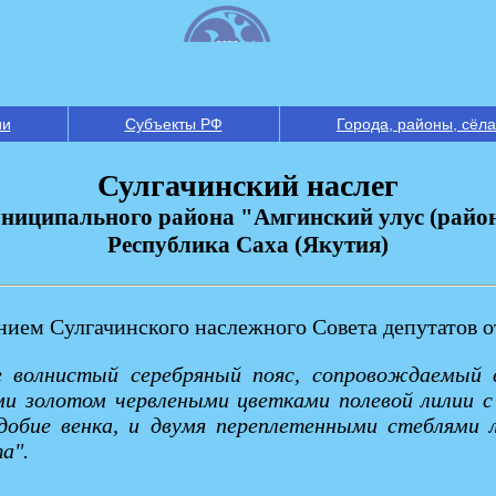
ии
Субъекты РФ
Города, районы, сёла
Сулгачинский наслег
ниципального района "Амгинский улус (райо
Республика Саха (Якутия)
ием Сулгачинского наслежного Совета депутатов от
ле волнистый серебряный пояс, сопровождаемый 
ыми золотом червлеными цветками полевой лилии 
обие венка, и двумя переплетенными стеблями 
а".