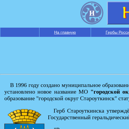
На главную
Гербы Росс
В 1996 году создано муниципальное образован
установлено новое название МО
"городской о
образование "городской округ Староуткинск" ста
Герб Cтароуткинска утвержд
Государственный геральдически