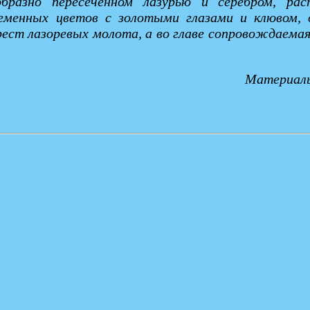
образно пересеченном лазурью и серебром, ра
ременных цветов с золотыми глазами и клювом
рест лазоревых молота, а во главе сопровождаем
Материал