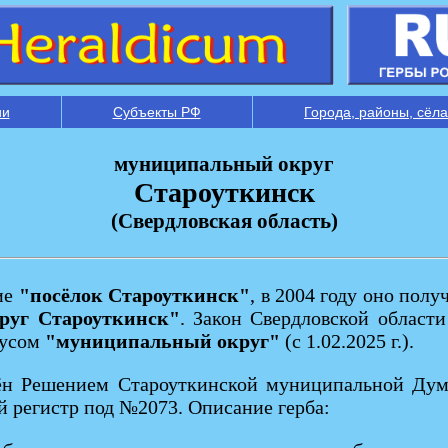
ии
Субъекты РФ
Города, районы, сёла
муниципальный округ
Староуткинск
(Свердловская область)
ие
"посёлок Староуткинск"
, в 2004 году оно полу
круг Староуткинск"
. Закон Свердловской области
тусом
"муниципальный округ"
(с 1.02.2025 г.).
ён Решением Староуткинской муниципальной Дум
й регистр под №2073. Описание герба: