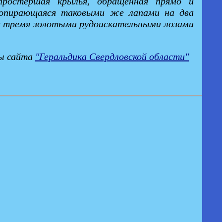
спростершая крылья, обращенная прямо и
, опирающаяся таковыми же лапами на два
ая тремя золотыми рудоискательными лозами
ы сайта
"Геральдика Свердловской области"