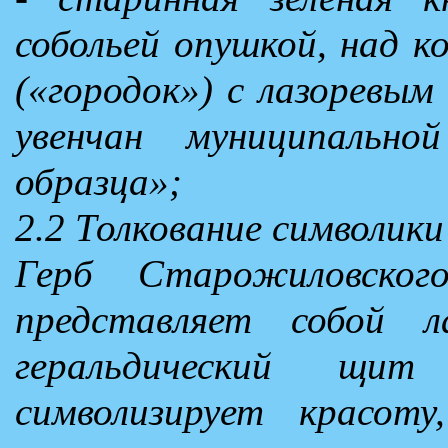
собольей опушкой, над к
(«городок») с лазоревы
увенчан муниципально
образца»;
2.2 Толкование символики
Герб Старожиловског
представляет собой ла
геральдический щит
символизирует красоту