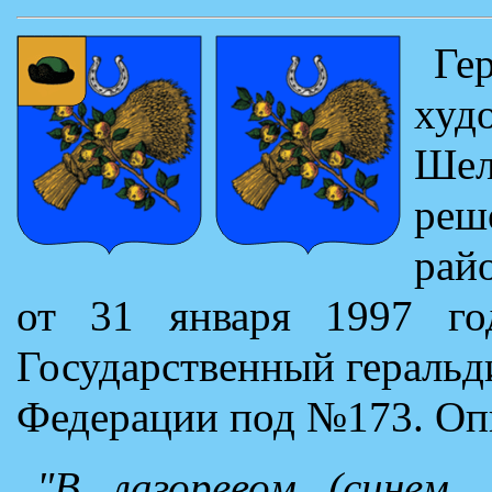
Ге
ху
Ше
реш
рай
от 31 января 1997 г
Государственный геральд
Федерации под №173. Опи
"В лазоревом (синем,