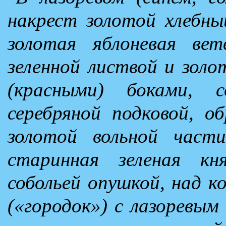
накрест золотой хлебный
золотая яблоневая вет
зеленной листвой и зол
(красными) боками, 
серебряной подковой, о
золотой вольной част
старинная зеленая к
собольей опушкой, над к
(«городок») с лазоревы