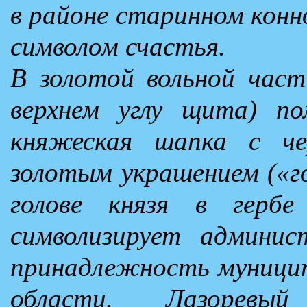
в районе старинном конн
символом счастья.
В золотой вольной част
верхнем углу щита) по
княжеская шапка с че
золотым украшением («го
голове князя в гербе
символизирует админис
принадлежность муницип
области. Лазоревы