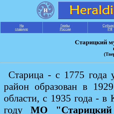
На
Гербы
Субъек
главную
России
РФ
Старицкий м
(Тве
Старица - с 1775 года 
район образован в 1929
области, с 1935 года - в
году
МО "Старицкий