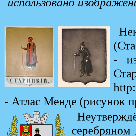
использовано изображени
Не
(Ста
- и
Ст
http:
- Атлас Менде (рисунок 
Неутвержд
серебряном 