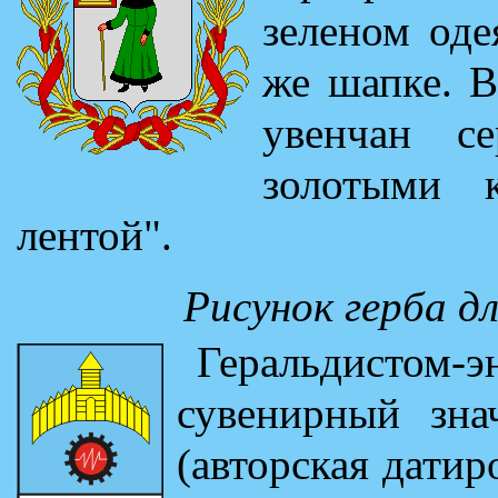
зеленом оде
же шапке. В
увенчан с
золотыми к
лентой".
Рисунок герба д
Геральдистом
сувенирный зна
(авторская датир