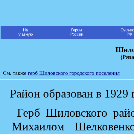
На
Гербы
Субъек
главную
России
РФ
Шило
(Ряз
Cм. также
герб Шиловского городского поселения
Район образован в 1929 
Герб Шиловского рай
Михаилом Шелковенк