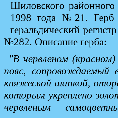
Шиловского районного 
1998 года №21. Герб 
геральдический регист
№282. Описание герба:
"В червленом (красном)
пояс, сопровождаемый в
княжеской шапкой, отор
которым укреплено золот
червленым самоцвет