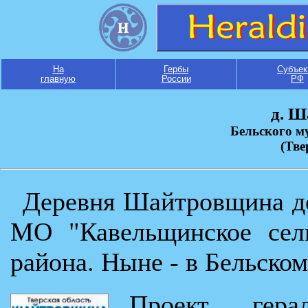
На
Гербы
Субъек
главную
России
РФ
д. 
Бельского м
(Тве
Деревня Шайтровщина до
МО "Кавельщинское сель
района. Ныне - в Бельско
Проект гера