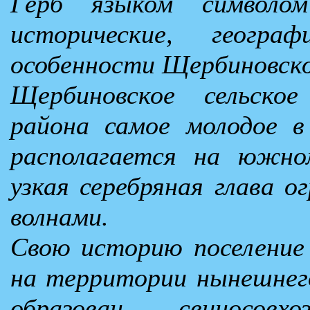
Герб языком символо
исторические, геогра
особенности Щербиновског
Щербиновское сельское
района самое молодое в
располагается на южно
узкая серебряная глава о
волнами.
Свою историю поселение 
на территории нынешнег
образован свиносов