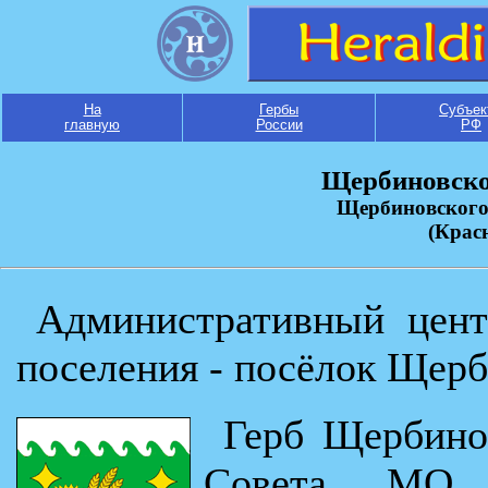
На
Гербы
Субъек
главную
России
РФ
Щербиновское
Щербиновского
(Крас
Административный цент
поселения - посёлок Щерб
Герб Щербино
Совета МО "