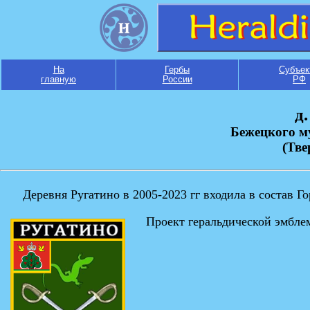
На
Гербы
Субъек
главную
России
РФ
д
Бежецкого м
(Тве
Деревня Ругатино в 2005-2023 гг входила в состав Г
Проект геральдической эмбле