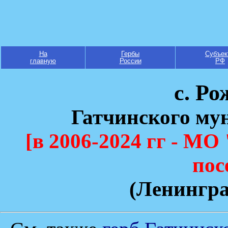
На
Гербы
Субъек
главную
России
РФ
с. Ро
Гатчинского му
[в 2006-2024 гг - МО
пос
(Ленингра