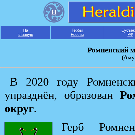
На
Гербы
Субъек
главную
России
РФ
Ромненский 
(Аму
В 2020 году Ромненск
упразднён, образован
Ро
округ
.
Герб Ромнен