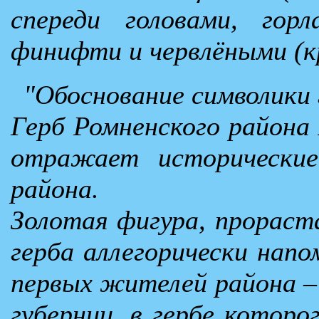
спереди головами, го
финифти и червлёными (к
"Обоснование символики 
Герб Ромненского района 
отражает исторические
района.
Золотая фигура, прораст
герба аллегорически нап
первых жителей района –
губернии, в гербе которо