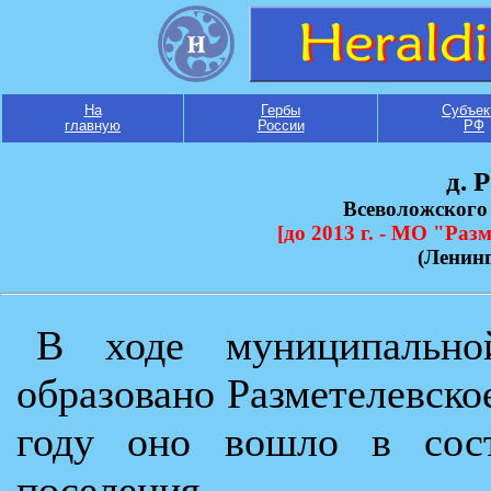
На
Гербы
Субъек
главную
России
РФ
д. 
Всеволожского
[до 2013 г. - МО "Раз
(Ленинг
В ходе муниципально
образовано Разметелевско
году оно вошло в сост
поселения.