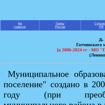
На
Гербы
Субъек
главную
России
РФ
д.
Гатчинского 
[в 2006-2024 гг - МО "
(Ленинг
Муниципальное образов
поселение" создано в 20
году (при преобра
муниципального района в